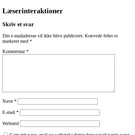
Læserinteraktioner
Skriv et svar
Din e-mailadresse vil ikke blive publiceret.
Krævede felter er
markeret med
*
Kommentar
*
Navn
*
E-mail
*
Websted
Gem mit navn, mail og websted i denne browser til næste gang