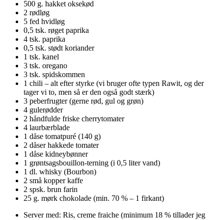
500 g. hakket oksekød
2 rødløg
5 fed hvidløg
0,5 tsk. røget paprika
4 tsk. paprika
0,5 tsk. stødt koriander
1 tsk. kanel
3 tsk. oregano
3 tsk. spidskommen
1 chili – alt efter styrke (vi bruger ofte typen Rawit, og der
tager vi to, men så er den også godt stærk)
3 peberfrugter (gerne rød, gul og grøn)
4 gulerødder
2 håndfulde friske cherrytomater
4 laurbærblade
1 dåse tomatpuré (140 g)
2 dåser hakkede tomater
1 dåse kidneybønner
1 grøntsagsbouillon-terning (i 0,5 liter vand)
1 dl. whisky (Bourbon)
2 små kopper kaffe
2 spsk. brun farin
25 g. mørk chokolade (min. 70 % – 1 firkant)
Server med: Ris, creme fraiche (minimum 18 % tillader jeg