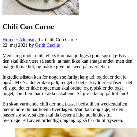
Chili Con Carne
Home
»
Aftensmad
»
Chili Con Carne
22. maj 2021
by
Grith Cecilie
Med streg under chili, ellers kan man jo ligeså godt spise kødsovs –
den skal ikke være så stærk, at man ikke kan smage andet, men den
må godt rive lidt, og måske give lidt sved på overlæben.
Ingredienslisten kan for nogen se farligt lang ud, og det er den jo
også.. MEN.. det er ikke galt, meget af det er krydderier/dåser – det
vil sige, det er ikke noget man skal ordne, og typisk er det også
noget, som flere har i køkkenskabene. Så giv ikke op på forhånd!
En skøn varmende chili der nok passer bedst til en weekendaften,
medmindre du har tiden i hverdagen. Man kan dog sige, at den
passer sig selv, så den skal da bestemt ikke udelukkes fra
hverdage! + Lav en ordentlig omgang og så har du til fryseren.