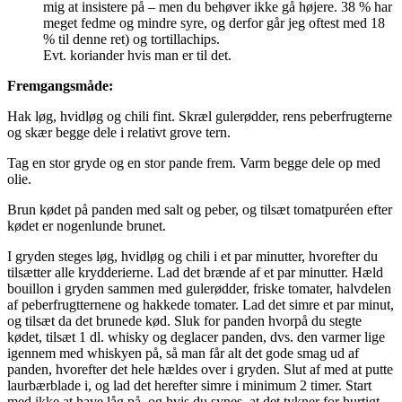
mig at insistere på – men du behøver ikke gå højere. 38 % har
meget fedme og mindre syre, og derfor går jeg oftest med 18
% til denne ret) og tortillachips.
Evt. koriander hvis man er til det.
Fremgangsmåde:
Hak løg, hvidløg og chili fint. Skræl gulerødder, rens peberfrugterne
og skær begge dele i relativt grove tern.
Tag en stor gryde og en stor pande frem. Varm begge dele op med
olie.
Brun kødet på panden med salt og peber, og tilsæt tomatpuréen efter
kødet er nogenlunde brunet.
I gryden steges løg, hvidløg og chili i et par minutter, hvorefter du
tilsætter alle krydderierne. Lad det brænde af et par minutter. Hæld
bouillon i gryden sammen med gulerødder, friske tomater, halvdelen
af peberfrugtternene og hakkede tomater. Lad det simre et par minut,
og tilsæt da det brunede kød. Sluk for panden hvorpå du stegte
kødet, tilsæt 1 dl. whisky og deglacer panden, dvs. den varmer lige
igennem med whiskyen på, så man får alt det gode smag ud af
panden, hvorefter det hele hældes over i gryden. Slut af med at putte
laurbærblade i, og lad det herefter simre i minimum 2 timer. Start
med ikke at have låg på, og hvis du synes, at det tykner for hurtigt,