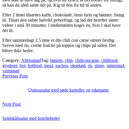
så kan du altid sætte det på. Kig til den fra tid til anden.
Efter 2 timer tilsættes kaffe, chokolade, brun farin og bønner. Smag
til. Tilsæt den sidste halvdel peberfrugt, og lad det herefter simre
videre i små 30 minutter. I mellemtiden koges ris, hvis I skal have
det til.
Efter sammenlagt 2,5 time er din chili con carne simret færdig.
Server med ris, creme fraiche på toppen og chips på siden. Det
bliver ikke bedre.
Category:
Aftensmad
Tag:
bønner
,
chili
,
chiliconcarne
,
chilifood
,
gryderet
,
hot
,
hotfood
,
mexi
,
nachos
,
oksekød
,
ris
,
simre
,
simremad
,
varmmad
Previous Post:
Quinoasalat med søde kartofler og edamame
Next Post:
Spidskålssalat med bolchebeder