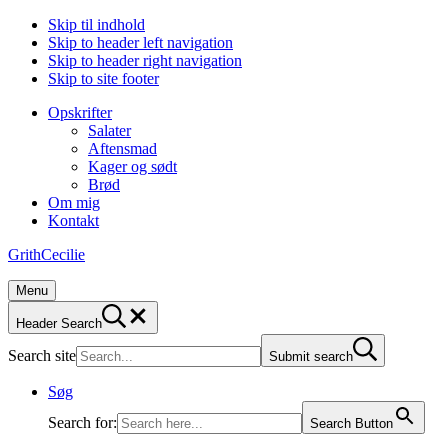
Skip til indhold
Skip to header left navigation
Skip to header right navigation
Skip to site footer
Opskrifter
Salater
Aftensmad
Kager og sødt
Brød
Om mig
Kontakt
GrithCecilie
Menu
Header Search
Search site
Submit search
Søg
Search for:
Search Button