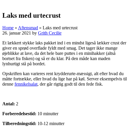
Laks med urtecrust
Home
»
Aftensmad
»
Laks med urtecrust
26. januar 2021
by
Grith Cecilie
Et lækkert stykke laks pakket ind i en mindst ligeså lækker crust der
giver en sprød overflade fyldt med smag. Det tager ikke mange
øjeblikke at lave, da det hele bare puttes i en minihakker (altså
bortset fra fisken) og så er du klar. På den måde kan maden
lynhurtigt stå på bordet.
Opskriften kan varieres rent krydderurte-mæssigt, alt efter hvad du
måtte fortrække, eller hvad du lige har på køl. Server eksempelvis til
denne
fennikelsalat
, der går rigtig godt til den fede fisk.
Antal:
2
Forberedelsestid:
10 minutter
Tilberedningstid:
10-12 minutter