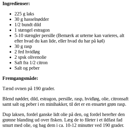
Ingredienser:
225 g laks
30 g hasselnødder
1/2 bundt dild
1 stængel estragon
5-10 stængler persille (Bemærk at urterne kan varieres, alt
efter hvad du kan lide, eller hvad du har på køl)
30 g rasp
2 fed hvidløg
2 spsk olivenolie
Saft fra 1/2 citron
Salt og peber
Fremgangsmåde:
Tænd ovnen på 190 grader.
Blend nødder, dild, estragon, persille, rasp, hvidløg, olie, citronsaft
samt salt og peber i en minihakker, til det er en ensartet grøn rasp.
Dup laksen, fordel ganske lidt olie på den, og fordel herefter den
grønne blanding ud over fisken. Læg de to fileter i et ildfast fad
smurt med olie, og bag dem i ca. 10-12 minutter ved 190 grader.