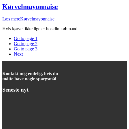
Kørvelmayonnaise
Læs mere
Kørvelmayonnaise
Hvis kørvel ikke lige er hos din købmand …
Go to page
1
Go to page
2
Go to page
3
Next
Kontakt mig endelig, hvis du
måtte have nogle spørgsmål
.
Seneste nyt