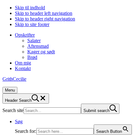
Skip til indhold
Skip to header left navigation
Skip to header right navigation
Skip to site footer
Opskrifter
Salater
Aftensmad
Kager og sødt
Brød
Om mig
Kontakt
GrithCecilie
Menu
Header Search
Search site
Submit search
Søg
Search for:
Search Button