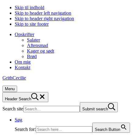
Skip til indhold
Skip to header left navigation
Skip to header right navigation
Skip to site footer
Opskrifter
Salater
Aftensmad
Kager og sødt
Brød
Om mig
Kontakt
GrithCecilie
Menu
Header Search
Search site
Submit search
Søg
Search for:
Search Button