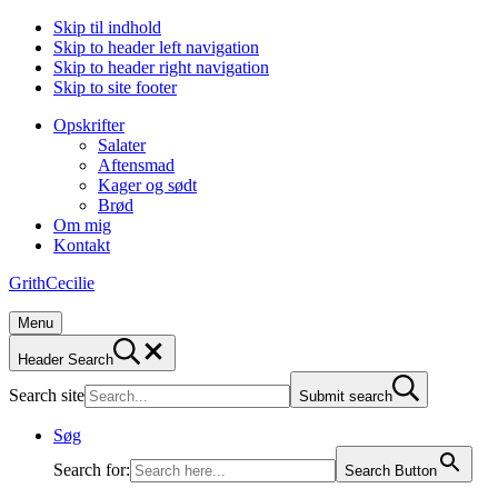
Skip til indhold
Skip to header left navigation
Skip to header right navigation
Skip to site footer
Opskrifter
Salater
Aftensmad
Kager og sødt
Brød
Om mig
Kontakt
GrithCecilie
Menu
Header Search
Search site
Submit search
Søg
Search for:
Search Button