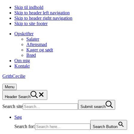
Skip til indhold
Skip to header left navigation
Skip to header right navigation
Skip to site footer
Opskrifter
Salater
Aftensmad
Kager og sødt
Brød
Om mig
Kontakt
GrithCecilie
Menu
Header Search
Search site
Submit search
Søg
Search for:
Search Button