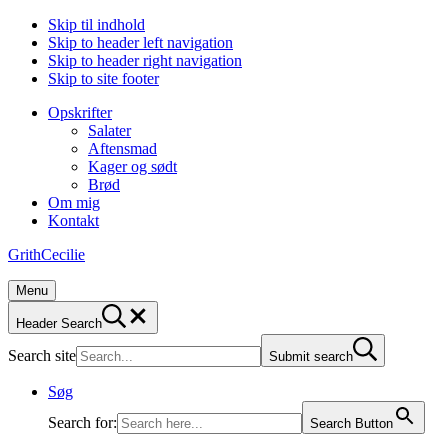
Skip til indhold
Skip to header left navigation
Skip to header right navigation
Skip to site footer
Opskrifter
Salater
Aftensmad
Kager og sødt
Brød
Om mig
Kontakt
GrithCecilie
Menu
Header Search
Search site
Submit search
Søg
Search for:
Search Button