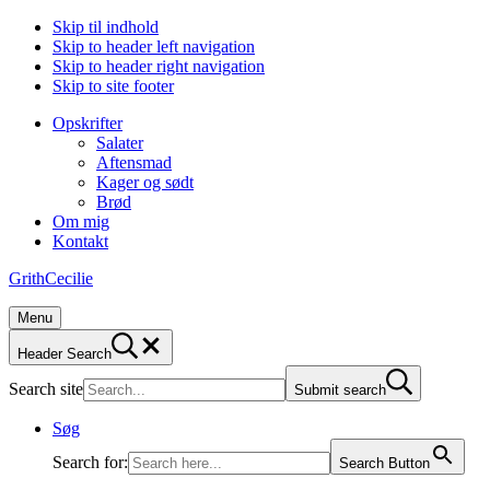
Skip til indhold
Skip to header left navigation
Skip to header right navigation
Skip to site footer
Opskrifter
Salater
Aftensmad
Kager og sødt
Brød
Om mig
Kontakt
GrithCecilie
Menu
Header Search
Search site
Submit search
Søg
Search for:
Search Button