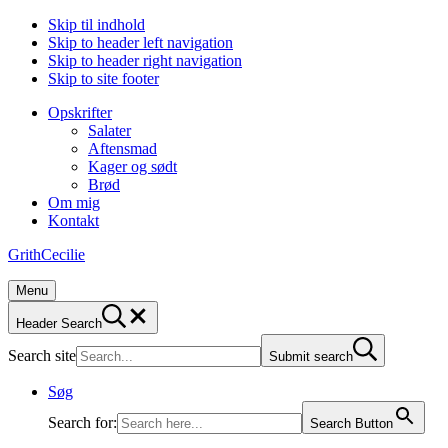
Skip til indhold
Skip to header left navigation
Skip to header right navigation
Skip to site footer
Opskrifter
Salater
Aftensmad
Kager og sødt
Brød
Om mig
Kontakt
GrithCecilie
Menu
Header Search
Search site
Submit search
Søg
Search for:
Search Button