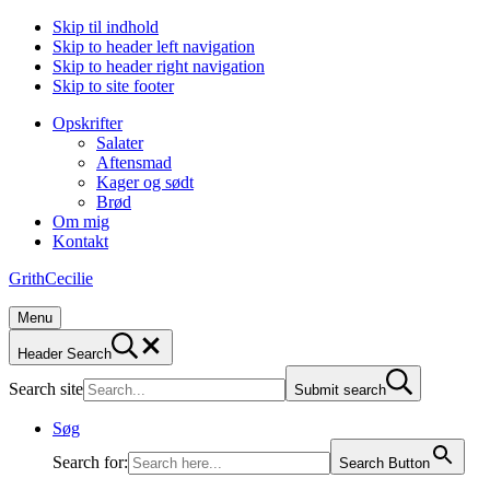
Skip til indhold
Skip to header left navigation
Skip to header right navigation
Skip to site footer
Opskrifter
Salater
Aftensmad
Kager og sødt
Brød
Om mig
Kontakt
GrithCecilie
Menu
Header Search
Search site
Submit search
Søg
Search for:
Search Button