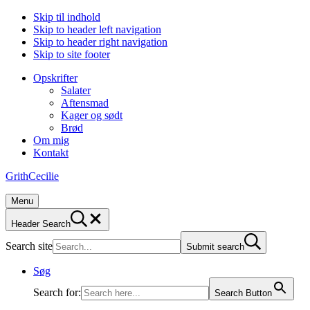
Skip til indhold
Skip to header left navigation
Skip to header right navigation
Skip to site footer
Opskrifter
Salater
Aftensmad
Kager og sødt
Brød
Om mig
Kontakt
GrithCecilie
Menu
Header Search
Search site
Submit search
Søg
Search for:
Search Button